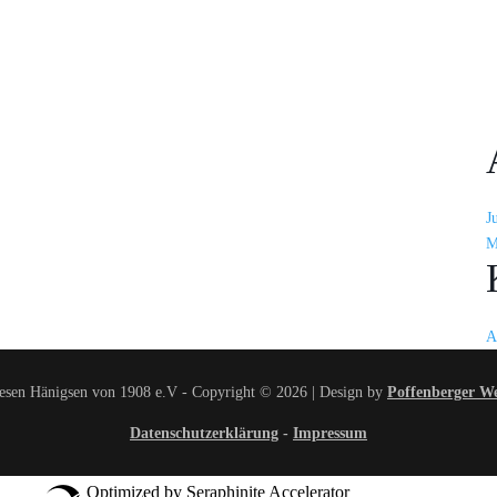
J
M
A
esen Hänigsen von 1908 e.V - Copyright © 2026 | Design by
Poffenberger W
Datenschutzerklärung
-
Impressum
Optimized by Seraphinite Accelerator