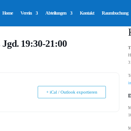
Home
Verein
Abteilungen
Kontakt
Raumbuchung
Jgd. 19:30-21:00
T
H
3
T
i
+ iCal / Outlook exportieren
D
M
1
M