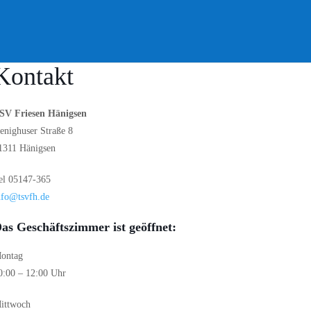
Kontakt
SV Friesen Hänigsen
enighuser Straße 8
1311 Hänigsen
el 05147-365
nfo@tsvfh.de
as Geschäftszimmer
ist geöffnet:
ontag
0:00 – 12:00 Uhr
ittwoch